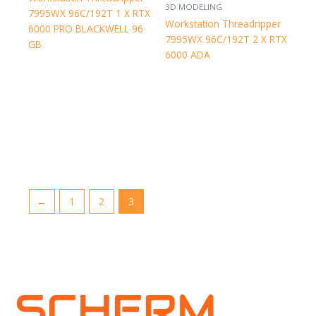
3D MODELING
7995WX 96C/192T 1 X RTX
Workstation Threadripper
6000 PRO BLACKWELL 96
7995WX 96C/192T 2 X RTX
GB
6000 ADA
←
1
2
3