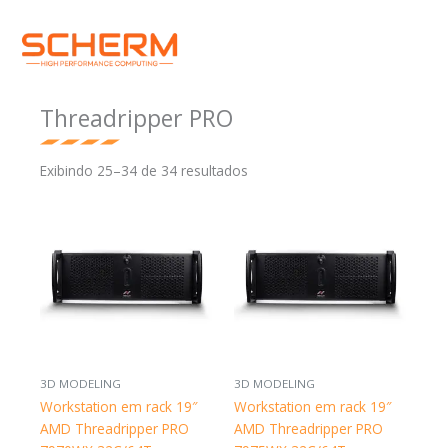
Ir
Menu
para
o
conteúdo
Threadripper PRO
Exibindo 25–34 de 34 resultados
3D MODELING
3D MODELING
Workstation em rack 19″
Workstation em rack 19″
AMD Threadripper PRO
AMD Threadripper PRO