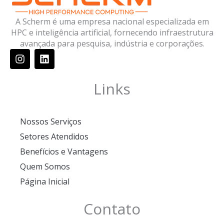
A Scherm é uma empresa nacional especializada em
HPC e inteligência artificial, fornecendo infraestrutura
avançada para pesquisa, indústria e corporações.
I
L
n
i
s
n
t
k
Links
a
e
g
d
r
i
Nossos Serviços
a
n
m
Setores Atendidos
Benefícios e Vantagens
Quem Somos
Página Inicial
Contato