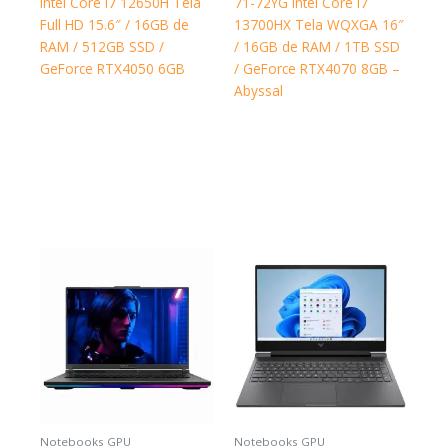
Intel Core i7 12650H Tela
71-72YG Intel Core i7
Full HD 15.6″ / 16GB de
13700HX Tela WQXGA 16″
RAM / 512GB SSD /
/ 16GB de RAM / 1TB SSD
GeForce RTX4050 6GB
/ GeForce RTX4070 8GB –
Abyssal
Notebooks GPU
Notebooks GPU