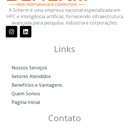
A Scherm é uma empresa nacional especializada em
HPC e inteligência artificial, fornecendo infraestrutura
avançada para pesquisa, indústria e corporações.
I
L
n
i
s
n
t
k
Links
a
e
g
d
r
i
Nossos Serviços
a
n
m
Setores Atendidos
Benefícios e Vantagens
Quem Somos
Página Inicial
Contato