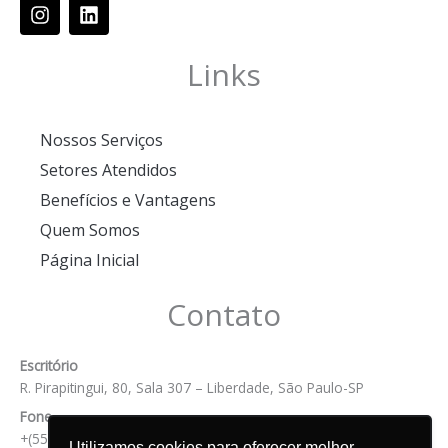
I
L
n
i
s
n
t
k
Links
a
e
g
d
r
i
Nossos Serviços
a
n
m
Setores Atendidos
Benefícios e Vantagens
Quem Somos
Página Inicial
Contato
Escritório
R. Pirapitingui, 80, Sala 307 – Liberdade, São Paulo-SP
Fone
+(55) 11 99809-2600
Utilizamos cookies para oferecer melhor