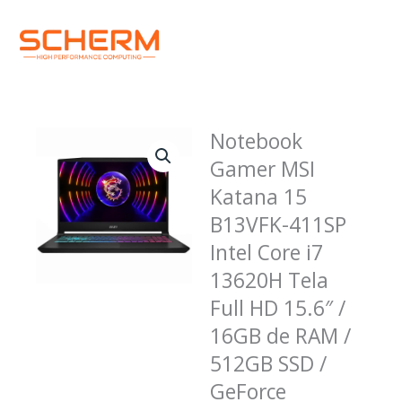
Ir
Menu
para
o
conteúdo
Notebook
Gamer MSI
Katana 15
B13VFK-411SP
Intel Core i7
13620H Tela
Full HD 15.6″ /
16GB de RAM /
512GB SSD /
GeForce