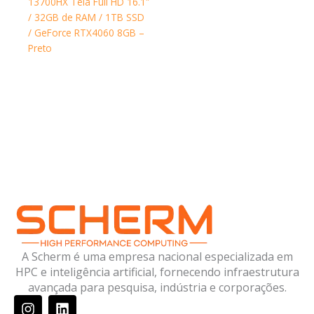
13700HX Tela Full HD 16.1″
/ 32GB de RAM / 1TB SSD
/ GeForce RTX4060 8GB –
Preto
A Scherm é uma empresa nacional especializada em
HPC e inteligência artificial, fornecendo infraestrutura
avançada para pesquisa, indústria e corporações.
I
L