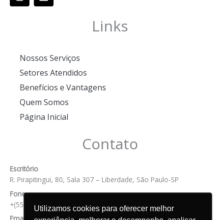
n
i
s
n
t
k
Links
a
e
g
d
r
i
Nossos Serviços
a
n
m
Setores Atendidos
Benefícios e Vantagens
Quem Somos
Página Inicial
Contato
Escritório
R. Pirapitingui, 80, Sala 307 – Liberdade, São Paulo-SP
Fone
+(55) 11 99809-2600
Utilizamos cookies para oferecer melhor
Email