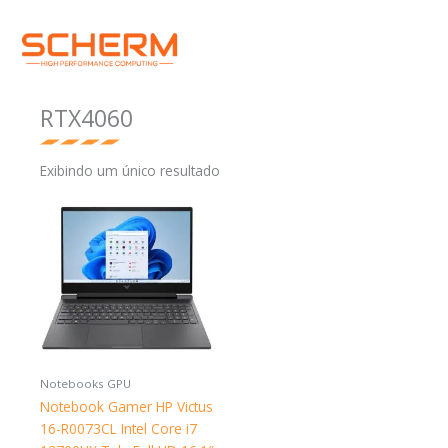
Ir
Menu
para
o
conteúdo
RTX4060
Exibindo um único resultado
Notebooks GPU
Notebook Gamer HP Victus
16-R0073CL Intel Core i7